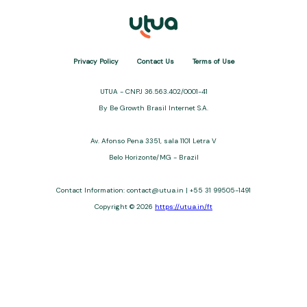
Privacy Policy
Contact Us
Terms of Use
UTUA - CNPJ 36.563.402/0001-41
By Be Growth Brasil Internet S.A.
Av. Afonso Pena 3351, sala 1101 Letra V
Belo Horizonte/MG - Brazil
Contact Information:
contact@utua.in
| +55 31 99505-1491
Copyright © 2026
https://utua.in/ft
UTUA offers free content about credit cards, digital banks, loans,
and third-party financial services. We are not a financial
institution, are not always affiliated, and do not charge for
access. Recommendations are for informational purposes only
and do not constitute advice; please consult professionals.
Approvals and terms (12–60 months, APRs 3–22%) depend on